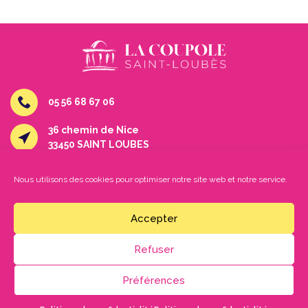
05 56 68 67 06
36 chemin de Nice
33450 SAINT LOUBES
culture@saint-loubes.fr
Nous utilisons des cookies pour optimiser notre site web et notre service.
Facebook
Accepter
Instagram
Refuser
Préférences
©2026 - La Coupole Saint-Loubès |
Mentions légales
|
Politique
de confidentialité
|
Fiche technique