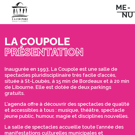
ME -
NU
LA COUPOLE
PRÉSENTATION
Inaugurée en 1993, La Coupole est une salle de
spectacles pluridisciplinaire très facile d’accès,
située à St-Loubès, à 15 min de Bordeaux et à 20 min
de Libourne. Elle est dotée de deux parkings
gratuits.
L’agenda offre à découvrir des spectacles de qualité
et accessibles à tous : musique, théâtre, spectacle
jeune public, humour, magie et disciplines nouvelles.
La salle de spectacles accueille toute l’année des
manifestations culturelles municipales et