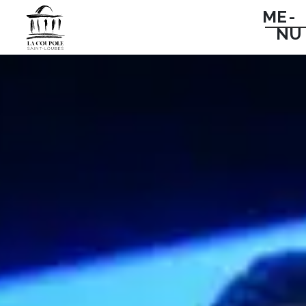
ME -
NU