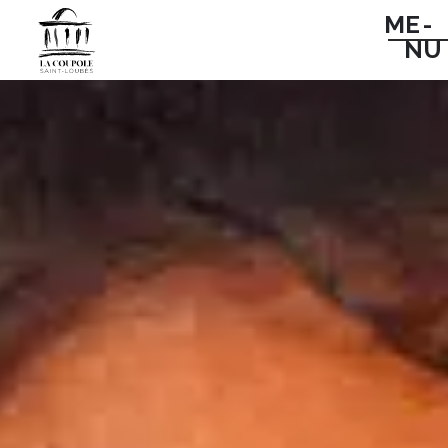
ME -
NU