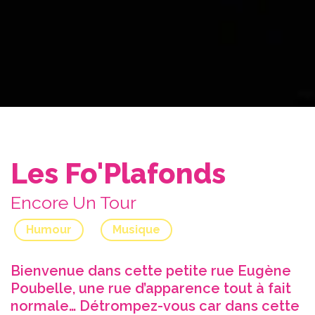
Les Fo'Plafonds
Encore Un Tour
Humour
Musique
Bienvenue dans cette petite rue Eugène
Poubelle, une rue d’apparence tout à fait
normale… Détrompez-vous car dans cette