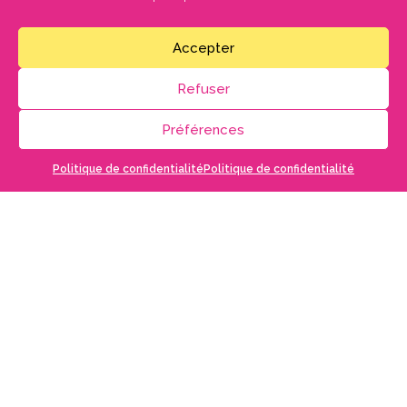
En cas de souci avec la billetterie en ligne sur notre site,
merci de nous contacter au
05 56 68 67 06
ou
culture@saint-loubes.fr
Accepter
Des places sont disponibles sur les réseaux ticketmaster et france billet.
Refuser
Préférences
EN SAVOIR
PLUS
Politique de confidentialité
Politique de confidentialité
Distribution
Avec Fabrice Guilbault, Marlène Pécot, Julien
Thomas, François Babin, Pierre Derrien,
Antoine Bouillaud, Benjamin Giet, Adèle Camara.