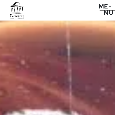
ME -
NU