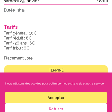
samedi 25 janvier
18:00
Durée : 1h15
Tarifs
Tarif général : 10€
Tarif réduit : 8€
Tarif -26 ans : 6€
Tarif tribu : 6€
Placement libre
TERMINÉ
En cas de souci avec la billetterie en ligne sur notre site,
Nous utilisons des cookies pour optimiser notre site web et notre service.
merci de nous contacter au
05 56 68 67 06
ou
culture@saint-loubes.fr
Des places sont disponibles sur les réseaux ticketmaster et france billet.
Accepter
Refuser