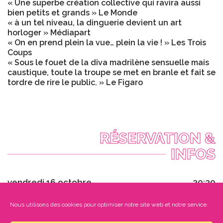
« Une superbe création collective qui ravira aussi
bien petits et grands » Le Monde
« à un tel niveau, la dinguerie devient un art
horloger » Médiapart
« On en prend plein la vue… plein la vie ! » Les Trois
Coups
« Sous le fouet de la diva madrilène sensuelle mais
caustique, toute la troupe se met en branle et fait se
tordre de rire le public. » Le Figaro
RÉSERVATION &
INFOS
vendredi 16 octobre
20:30
Durée : 1h30
Nous utilisons des cookies pour optimiser notre site web et notre service.