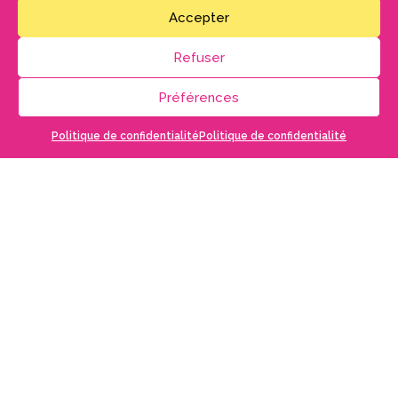
Accepter
Tarifs
Tout public à partir de 8 ans
Refuser
Standard 28€ . Réduit 22€
Moins de 26 ans 17€
Préférences
RÉSERVER MA PLACE
Politique de confidentialité
Politique de confidentialité
En cas de souci avec la billetterie en ligne sur notre site,
merci de nous contacter au
05 56 68 67 06
ou
culture@saint-loubes.fr
Des places sont disponibles sur les réseaux ticketmaster et france billet.
DOCUMENT À TÉLÉCHARGER
EN SAVOIR
PLUS