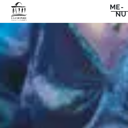
ME -
NU