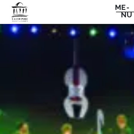
ME -
NU