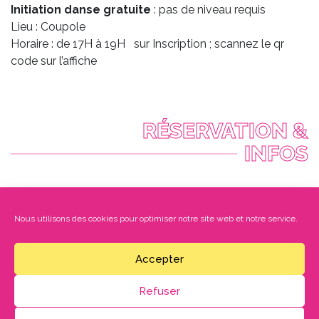
Initiation danse gratuite
: pas de niveau requis
Lieu : Coupole
Horaire : de 17H à 19H sur Inscription ; scannez le qr
code sur l’affiche
RÉSERVATION &
INFOS
samedi 28 février
19:30
Nous utilisons des cookies pour optimiser notre site web et notre service.
Durée : 3h
Accepter
Tarifs
Tout public
Refuser
Tarif unique 6€
Placement libre