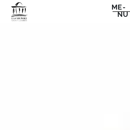
ME -
NU