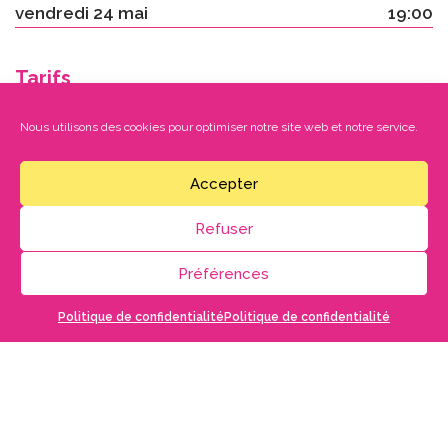
vendredi 24 mai
19:00
Tarifs
TERMINÉ
Nous utilisons des cookies pour optimiser notre site web et notre service.
En cas de souci avec la billetterie en ligne sur notre site,
merci de nous contacter au
05 56 68 67 06
ou
Accepter
culture@saint-loubes.fr
Des places sont disponibles sur les réseaux ticketmaster et france billet.
Refuser
Préférences
EN SAVOIR
Politique de confidentialité
Politique de confidentialité
PLUS