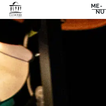
ME -
NU