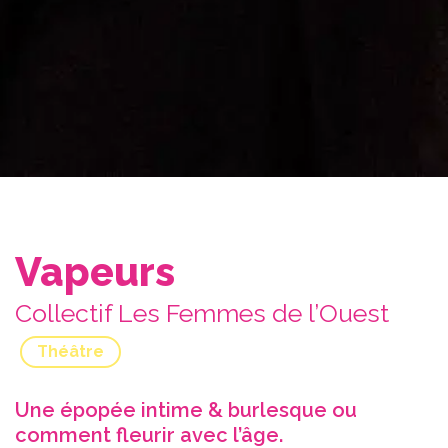
Vapeurs
Collectif Les Femmes de l’Ouest
Théâtre
Une épopée intime & burlesque ou
comment fleurir avec l’âge.