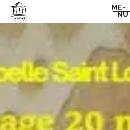
ME -
NU